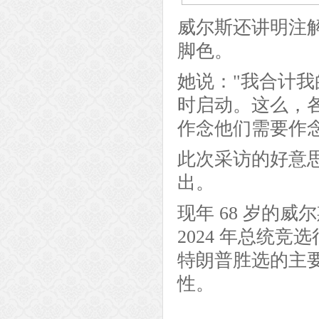
威尔斯还讲明注
脚色。
她说："我合计
时启动。这么，
作念他们需要作
此次采访的好意思满
出。
现年 68 岁的
2024 年总统
特朗普胜选的主
性。