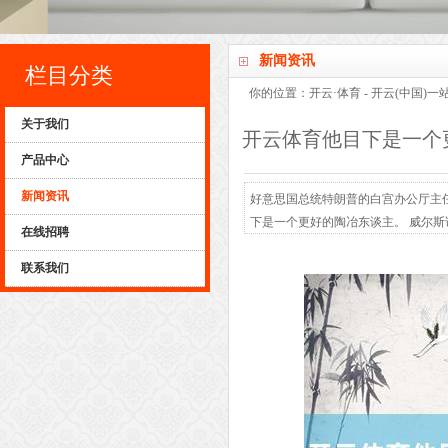
新闻资讯
栏目分类
你的位置：
开云·体育 - 开云(中国)
关于我们
开云体育他目下是一个更
产品中心
新闻资讯
好意思国总统特朗普的白宫办公厅主任威尔
下是一个更好的陶冶东谈主。 威尔
在线招聘
转变了他。" 她还说："我合计他目
联系我们
还讲明注解了她若何看待我方在特朗普