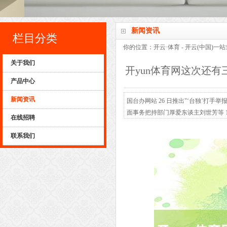
新闻资讯
栏目分类
你的位置：
开云·体育 - 开云(中国)
关于我们
开yun体育网这次还有
产品中心
新闻资讯
国台办网站 26 日推出"‘台独’打手
面事务把持部门厚爱东谈主刘世芳等 1
在线招聘
党大佬陈菊的爱将，她一向是意志花样
联系我们
称这是在匡助大陆搞"统战"，淡薄删除