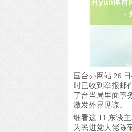
国台办网站 26 
时已收到举报邮件
了台当局里面事务
激发外界见谅。
细看这 11 东
为民进党大佬陈