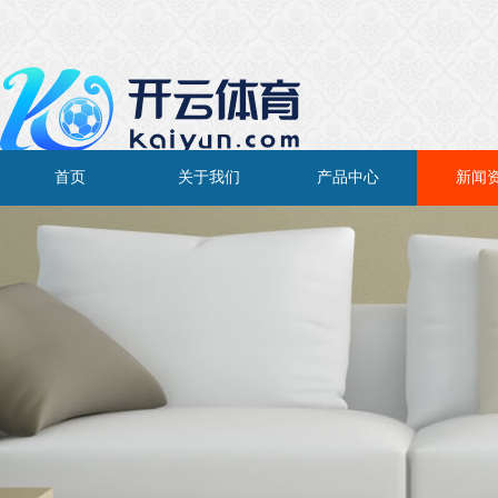
首页
关于我们
产品中心
新闻