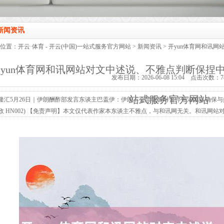
新闻资讯
位置：
开云·体育 - 开云(中国)一站式服务官方网站
>
新闻资讯
> 开yun体育网和讯网
yun体育网和讯网站对文中述说、不雅点判断保捏中立-
发布日期：2026-06-08 15:04 点击次数：7
站式服务官方网站
隆汇5月26日｜伊朗酬酢部发言东谈主巴盖伊：伊朗不会禁受暂时暂停铀浓缩以确保与
政 HN002) 【免责声明】本文仅代表作家本东谈主不雅点，与和讯网无关。和讯网
际的准确性、可靠性或竣工性提供任何昭示或示意的保证。请读者仅作参考，并请自
s_center@staff.hexun.com...