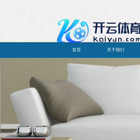
首页
关于我们