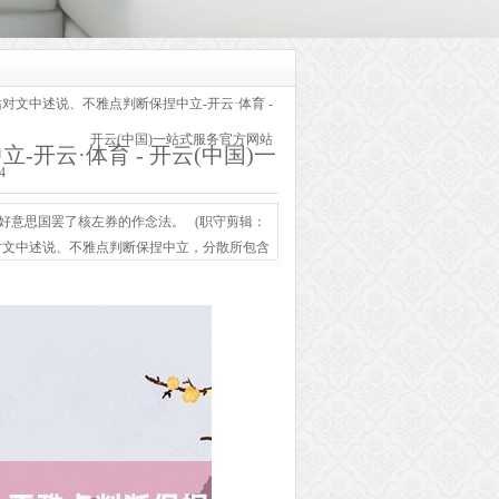
站对文中述说、不雅点判断保捏中立-开云·体育 -
开云(中国)一站式服务官方网站
开云·体育 - 开云(中国)一
4
好意思国罢了核左券的作念法。 (职守剪辑：
站对文中述说、不雅点判断保捏中立，分散所包含
行承担沿路职守。邮箱：