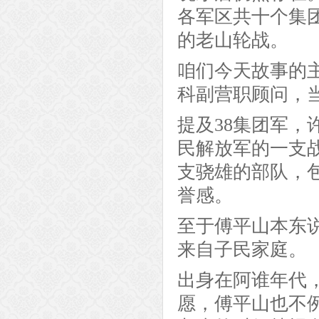
各军区共十个集
的老山轮战。
咱们今天故事的主
科副营职顾问，
提及38集团军
民解放军的一支
支骁雄的部队，
誉感。
至于傅平山本东说
来自子民家庭。
出身在阿谁年代
愿，傅平山也不