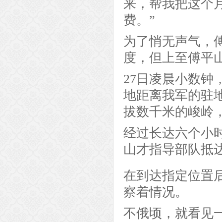
来，帮我把这个
费。”
为了悄无声气，
度，但上至傅平
27日凌晨小数
地距离我军的驻
拔数千米的峻岭
经过长达六个小
山才指导部队抵
在到达指定位置
察着情况。
不俄顷，就看见