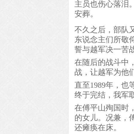
主员也伤心落泪
安葬。
不久之后，部队
东说念主们所敬
誓与越军决一苦
在随后的战斗中
战，让越军为他
直至1989年，
终于完结，我军
在傅平山殉国时
的女儿。况兼，
还瘫痪在床。