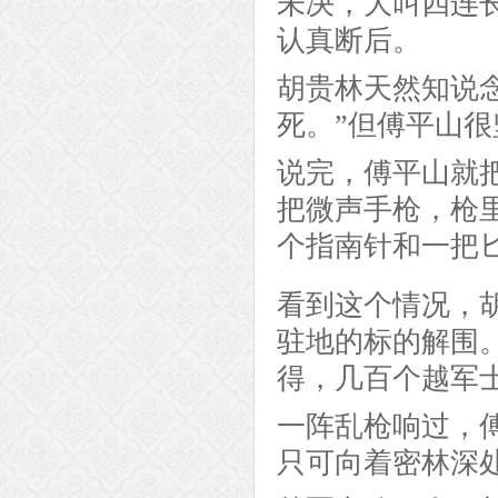
未决，大叫四连
认真断后。
胡贵林天然知说
死。”但傅平山
说完，傅平山就
把微声手枪，枪
个指南针和一把
看到这个情况，
驻地的标的解围
得，几百个越军
一阵乱枪响过，
只可向着密林深