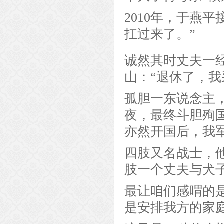
2010年，于燕
扛过来了。”
诚然其时丈夫一
山：“退休了，我
孤胆一东说念主
夜，最终斗胆殉
亦然开国后，我
四肢又名战士，
肢一个丈夫与犬
最让咱们感喟的
是安排我方的家