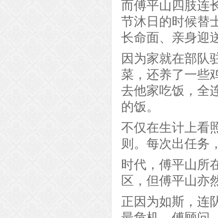
而傅平山四肢连
节沐日的时候替
长命面、亲身迎
因为家就在部队
菜，还养了一些
去他家吃饭，全
的饭。
不仅在生计上看
则。每次出任务
时代，傅平山所
区，但傅平山亦
正因为如斯，连
最危机，傅顾问