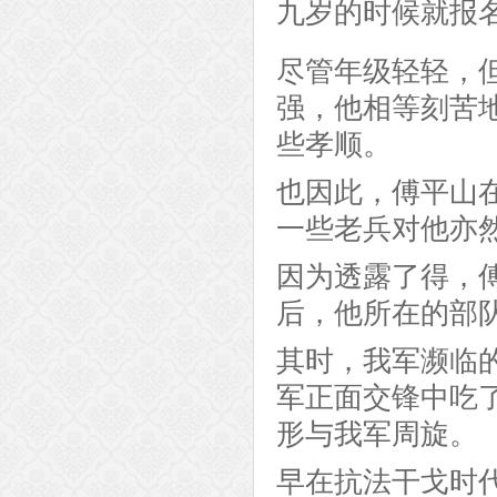
九岁的时候就报
尽管年级轻轻，
强，他相等刻苦
些孝顺。
也因此，傅平山
一些老兵对他亦
因为透露了得，
后，他所在的部队
其时，我军濒临
军正面交锋中吃
形与我军周旋。
早在抗法干戈时