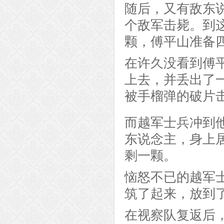
随后，又有敌东
个敌军击毙。到
颗，傅平山准备
在许久没看到傅
上去，并丢出了
被手榴弹的破片
而越军士兵冲到
东说念主，身上
剩一颗。
恼怒不已的越军
筑了起来，放到
在视察队复返后