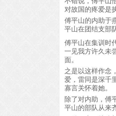
不错说，傅平山
对故国的疼爱是
傅平山的内助于
平山在团结支部
傅平山在集训时
一见我方许久未
面。
之是以这样作念
爱，雷同是深千
寡言关怀着她。
除了对内助，傅
平山的部队从来