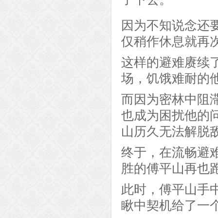
因为不知说念还
仅稍作休息就再
这样的避难赓续
场，饥饿难耐的
而因为密林中阻
也成为困扰他的
山历久无法解脱
终于，在流畅避
胜的傅平山再也
此时，傅平山手
瞅中契机给了一