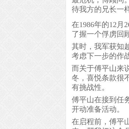
待我方的兄长一
在1986年的1
了握一个俘虏回
其时，我军获知
考虑下一步的作
而关于傅平山来
冬，喜悦条款很
有挑战性。
傅平山在接到任
开动准备活动。
在启程前，傅平