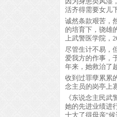
因为身患类风湿
活齐得需要女儿
诚然条款艰苦，
的培育下，骁雄的
上武警医学院，2
尽管生计不易，
爱我方的作事，
年来，她救治了
收到过罪孽累累
念主员的岗亭上
《东说念主民武
她的先进业绩进行
十大了得母亲"