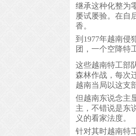
继承这种化整为
屡试屡验。在自
香。
到1977年越南
团，一个空降特
这些越南特工部
森林作战，每次
越南当局以这支
但越南东说念主
主，不错说是东
义的看家法度。
针对其时越南特