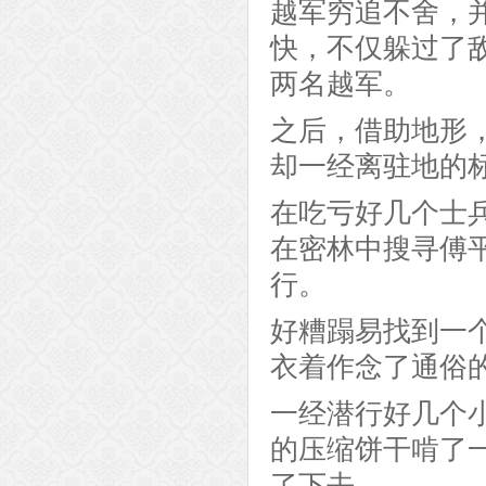
越军穷追不舍，
快，不仅躲过了
两名越军。
之后，借助地形
却一经离驻地的
在吃亏好几个士
在密林中搜寻傅
行。
好糟蹋易找到一
衣着作念了通俗
一经潜行好几个
的压缩饼干啃了
了下去。