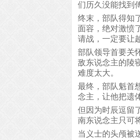
们历久没能找到
终末，部队得知
面容，绝对激愤
请战，一定要让
部队领导首要关
敌东说念主的陵
难度太大。
最终，部队魁首
念主，让他把遗
但因为时辰逗留
南东说念主只可
当义士的头颅被