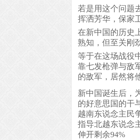
若是用这个问题
挥洒芳华，保家
在新中国的历史
熟知，但至关刚
等于在这场战役
靠七发枪弹与敌
的敌军，居然将
新中国诞生后，
的好意思国的干
越南东说念主民
指导北越东说念
伸开剩余94%