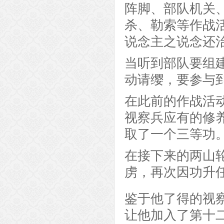
阵脚、部队机关
杀、勒索等作战
说念主之说念还
当听到部队要组
动请缨，要参与
在此前的作战活
视察兵应有的修
取了一个三等功
在接下来的两山
虏，再次因功升
鉴于他了得的视
让他加入了第十