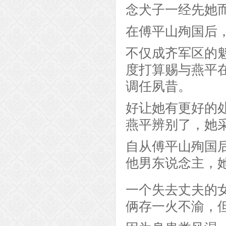
念犬子一经先她
在傅平山殉国后
不仅成齐军区的
度打算赐与燕平
调任夙昔。
好让她有更好的
燕平辨别了，她
自从傅平山殉国
他男东说念主，
一个失去丈夫的
俩存一火不渝，