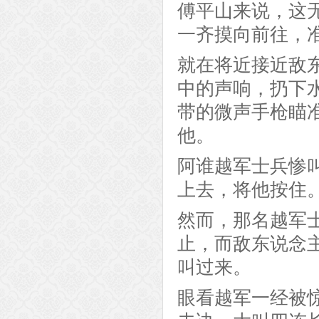
傅平山来说，这
一齐摸向前往，
就在将近接近敌
中的声响，扔下
带的微声手枪瞄
他。
阿谁越军士兵惨
上去，将他按住
然而，那名越军
止，而敌东说念
叫过来。
眼看越军一经被