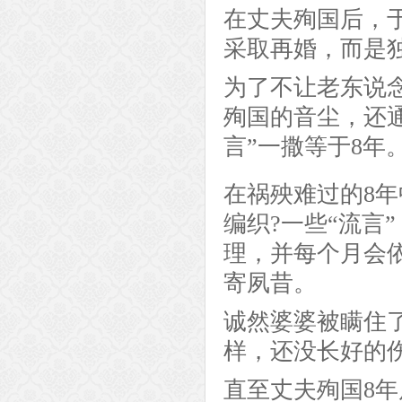
在丈夫殉国后，
采取再婚，而是
为了不让老东说
殉国的音尘，还
言”一撒等于8年
在祸殃难过的8
编织?一些“流言
理，并每个月会
寄夙昔。
诚然婆婆被瞒住
样，还没长好的
直至丈夫殉国8