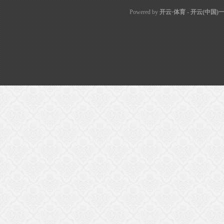
Powered by
开云·体育 - 开云(中国