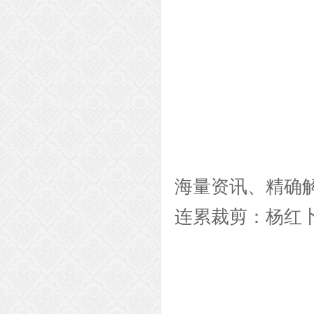
海量资讯、精确解
连累裁剪：杨红卜