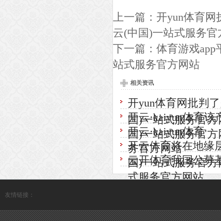
上一篇：
开yun体育
云(中国)一站式服务官
下一篇：
体育游戏app
站式服务官方网站
相关资讯
开yun体育网批判了
开云·kaiyun体育
国)一站式服务官方
开云·kaiyun体
国)一站式服务官方
开云体育将在地缘层面
务官方网站
云开体育我国公募基金
国)一站式服务官方
式服务官方网站
友情链接：